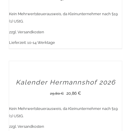
Kein Mehrwertsteuerausweis, da Kleinunternehmer nach §19
(1) UStG.
zzgl.
Versandkosten
Lieferzeit:
10-14 Werktage
Sale!
Kalender Hermannshof 2026
Ursprünglicher
Aktueller
20,86
€
29,80
€
Preis
Preis
Kein Mehrwertsteuerausweis, da Kleinunternehmer nach §19
war:
ist:
(1) UStG.
29,80 €
20,86 €.
zzgl.
Versandkosten