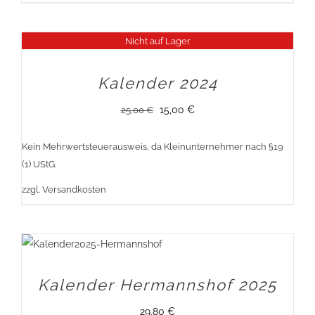
Nicht auf Lager
Sale!
Kalender 2024
Ursprünglicher
Aktueller
15,00
€
25,00
€
Preis
Preis
Kein Mehrwertsteuerausweis, da Kleinunternehmer nach §19
war:
ist:
(1) UStG.
25,00 €
15,00 €.
zzgl.
Versandkosten
Kalender Hermannshof 2025
29,80
€