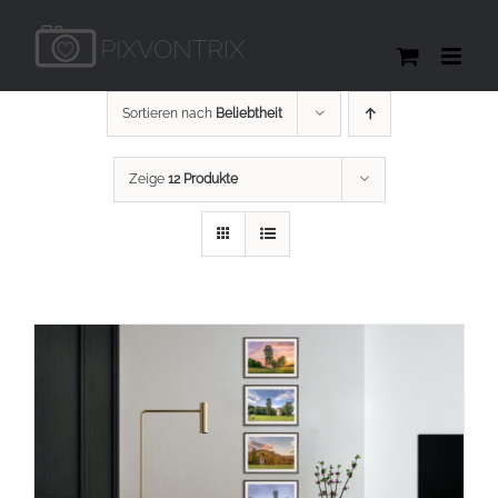
Zum
Inhalt
springen
Sortieren nach
Beliebtheit
Zeige
12 Produkte