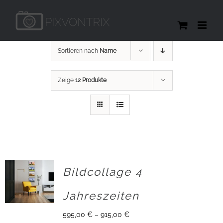
Zum
Inhalt
springen
Sortieren nach
Name
Zeige
12 Produkte
Bildcollage 4
Jahreszeiten
595,00
€
–
915,00
€