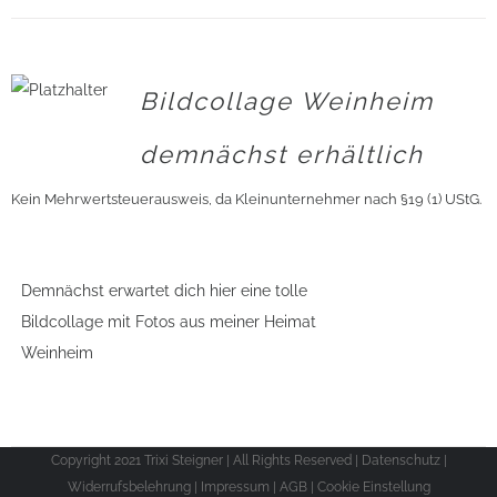
Bildcollage Weinheim
demnächst erhältlich
Kein Mehrwertsteuerausweis, da Kleinunternehmer nach §19 (1) UStG.
Demnächst erwartet dich hier eine tolle
Bildcollage mit Fotos aus meiner Heimat
Weinheim
Copyright 2021 Trixi Steigner | All Rights Reserved |
Datenschutz
|
Widerrufsbelehrung
|
Impressum
|
AGB
|
Cookie Einstellung