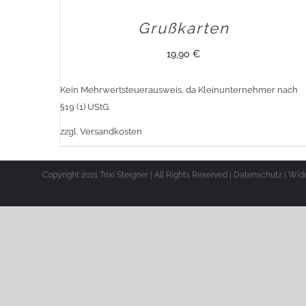
Grußkarten
19,90
€
Kein Mehrwertsteuerausweis, da Kleinunternehmer nach
§19 (1) UStG.
zzgl.
Versandkosten
Copyright 2021 Trixi Steigner | All Rights Reserved |
Datenschutz
|
Wide