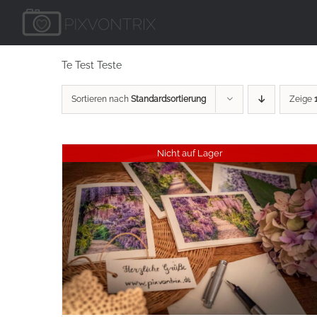
Zum
Inhalt
springen
Te Test Teste
Sortieren nach
Standardsortierung
Zeige
Nicht auf Lager