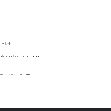
 dich
fos und co....schreib mir
zed
|
0 Kommentare